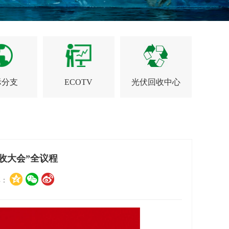
际分支
ECOTV
光伏回收中心
收大会”全议程
享：