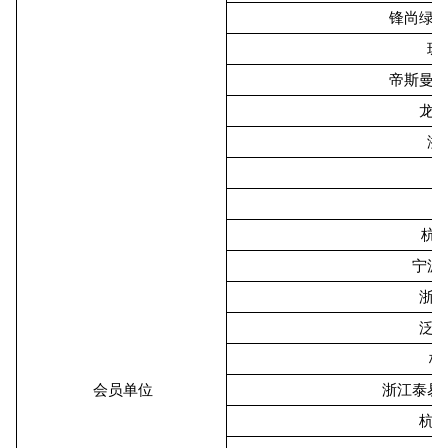
锋尚绿
珠
帝斯曼
龙
浙
杭州
宁波
浙
泛
杭
会员单位
浙江泰易
杭