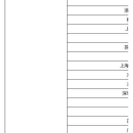
浙
杭
上
苏
上海
东
云
深圳
苏
广