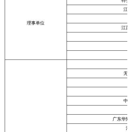
特变
江
理事单位
江苏
无
中
广东华矩
河