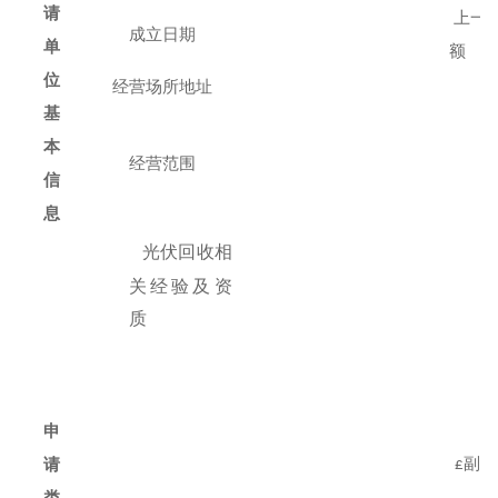
请
上一
成立日期
单
额
（
位
经营场所地址
基
本
经营范围
信
息
光伏回收相
关经验及资
质
申
副理
请
£
类