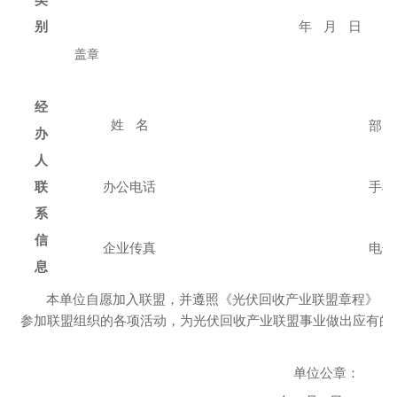
别
年
月
日
盖章
经
姓
名
部门
办
人
联
办公电话
手机
系
信
企业传真
电子
息
本
单位
自愿加入联盟，并遵照
《
光伏回收产业
联盟章程
》
，
参加联盟组织的各项活动，为
光伏回收产业联盟
事业做出应有的
单位公章：