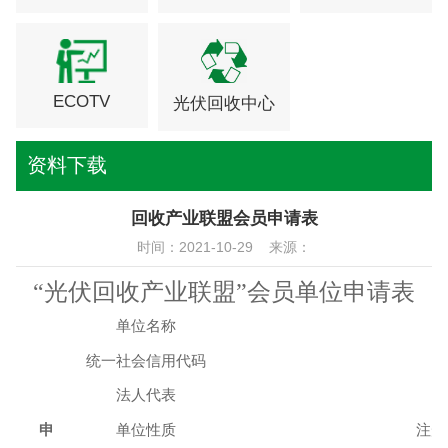
ECOTV
光伏回收中心
资料下载
回收产业联盟会员申请表
时间：2021-10-29 来源：
“
光伏回收产业
联盟
”会员单位
申请
表
单位
名称
统一社会信用
代码
法人代表
申
单位
性质
注册