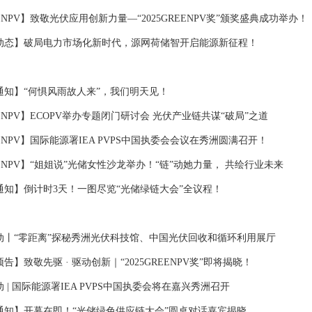
ENPV】致敬光伏应用创新力量—“2025GREENPV奖”颁奖盛典成功举办！
动态】破局电力市场化新时代，源网荷储智开启能源新征程！
通知】“何惧风雨故人来”，我们明天见！
ENPV】ECOPV举办专题闭门研讨会 光伏产业链共谋“破局”之道
ENPV】国际能源署IEA PVPS中国执委会会议在秀洲圆满召开！
ENPV】“姐姐说”光储女性沙龙举办！“链”动她力量， 共绘行业未来
通知】倒计时3天！一图尽览“光储绿链大会”全议程！
动丨“零距离”探秘秀洲光伏科技馆、中国光伏回收和循环利用展厅
告】致敬先驱 · 驱动创新｜“2025GREENPV奖”即将揭晓！
 | 国际能源署IEA PVPS中国执委会将在嘉兴秀洲召开
通知】开幕在即！“光储绿色供应链大会”圆桌对话嘉宾揭晓