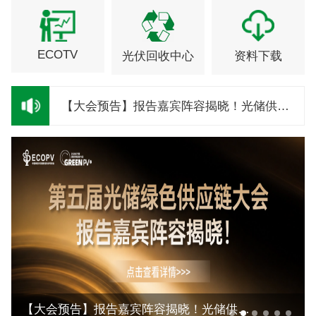
ECOTV
光伏回收中心
资料下载
想交锋 观点汇聚 | 圆桌嘉宾阵容揭晓！
【大会预告】报告嘉宾阵容揭晓！光储供应链大会精彩抢先看
【大会预告】报告嘉宾阵容揭晓！光储供应链大会精彩抢先看